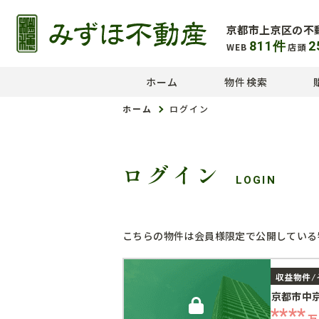
京都市上京区の不
811
件
2
WEB
店頭
ホーム
物件検索
ホーム
ログイン
ログイン
LOGIN
こちらの物件は会員様限定で公開している
収益物件/
京都市中
****
万