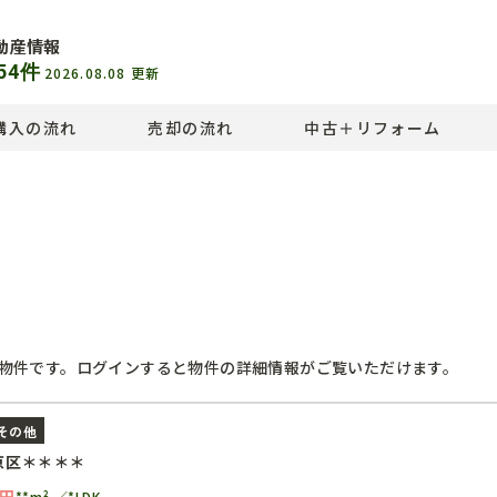
動産情報
54
件
2026.08.08
更新
購入の流れ
売却の流れ
中古＋リフォーム
物件です。ログインすると物件の詳細情報がご覧いただけます。
その他
京区＊＊＊＊
円
**m²
*LDK