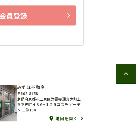
会員登録
みずほ不動産
〒602-8158
京都府京都市上京区浄福寺通丸太町上
る中務町４８６−１２９コスモ ガーデ
ン 二條104
地図を開く