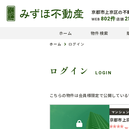
京都市上京区の不
802
件
2
WEB
店頭
ホーム
物件検索
ホーム
ログイン
ログイン
LOGIN
こちらの物件は会員様限定で公開している
マンショ
京都市上
****
万