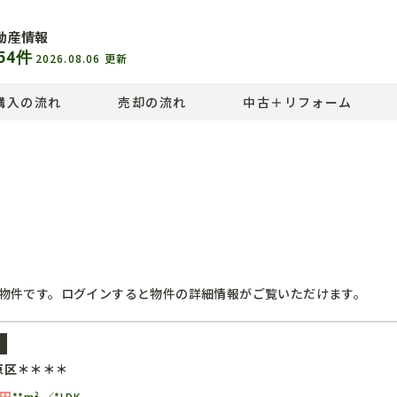
動産情報
54
件
2026.08.06
更新
購入の流れ
売却の流れ
中古＋リフォーム
物件です。ログインすると物件の詳細情報がご覧いただけます。
ン
京区＊＊＊＊
円
**m²
*LDK