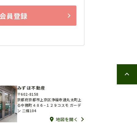
会員登録
みずほ不動産
〒602-8158
京都府京都市上京区浄福寺通丸太町上
る中務町４８６−１２９コスモ ガーデ
ン 二條104
地図を開く