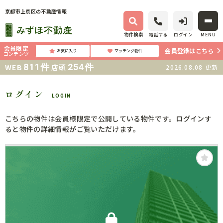
京都市上京区の不動産情報
物件検索
電話する
ログイン
MENU
会員限定
会員登録はこちら
お気に入り
マッチング物件
コンテンツ
811
件
254
件
WEB
店頭
2026.08.08
更新
ログイン
LOGIN
こちらの物件は会員様限定で公開している物件です。ログインす
ると物件の詳細情報がご覧いただけます。