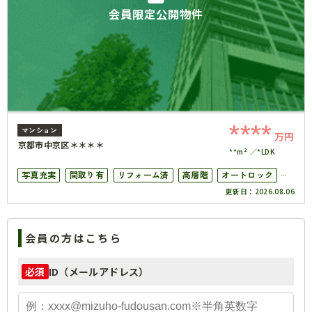
会員限定公開物件
****
マンション
万円
京都市中京区＊＊＊＊
**m²
*LDK
写真充実
間取り有
リフォーム済
高層階
オートロック
更新日：
2026.08.06
上下水道完備
会員の方はこちら
ID（メールアドレス）
必須