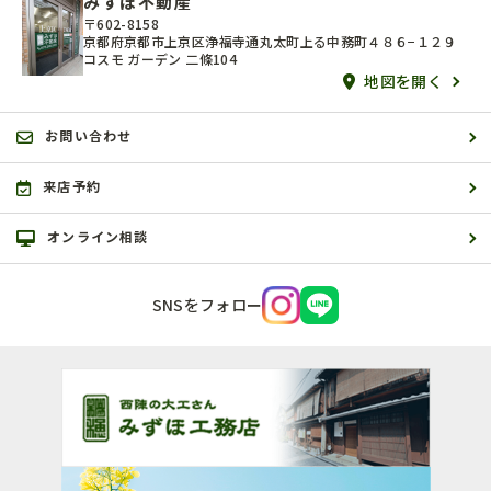
みずほ不動産
〒602-8158
京都府京都市上京区浄福寺通丸太町上る中務町４８６−１２９
コスモ ガーデン 二條104
地図を開く
お問い合わせ
来店予約
オンライン相談
SNSをフォロー