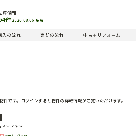
動産情報
54
件
2026.08.06
更新
購入の流れ
売却の流れ
中古＋リフォーム
物件です。ログインすると物件の詳細情報がご覧いただけます。
ン
京区＊＊＊＊
円
**m²
*LDK