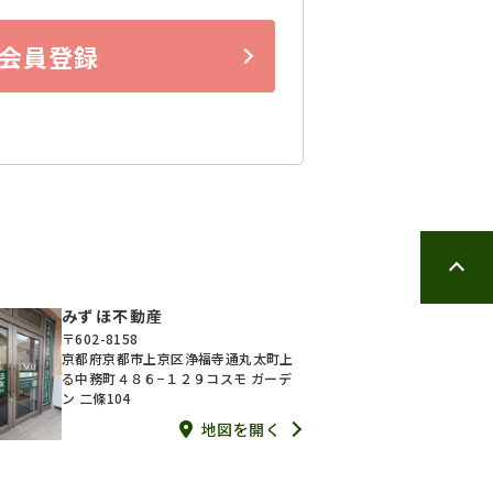
会員登録
みずほ不動産
〒602-8158
京都府京都市上京区浄福寺通丸太町上
る中務町４８６−１２９コスモ ガーデ
ン 二條104
地図を開く