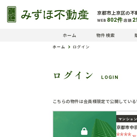
京都市上京区の不
802
件
2
WEB
店頭
ホーム
物件検索
ホーム
ログイン
ログイン
LOGIN
こちらの物件は会員様限定で公開している
マンショ
京都市中
****
万