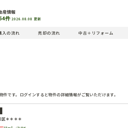
動産情報
54
件
2026.08.08
更新
購入の流れ
売却の流れ
中古＋リフォーム
物件です。ログインすると物件の詳細情報がご覧いただけます。
ン
京区＊＊＊＊
円
**m²
*LDK