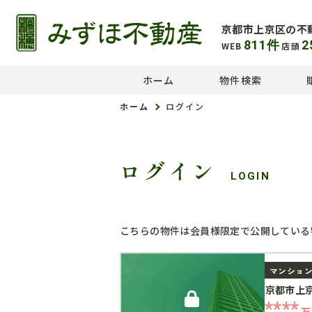
京都市上京区の不
811
件
2
WEB
店頭
ホーム
物件検索
ホーム
ログイン
ログイン
LOGIN
こちらの物件は会員様限定で公開している
マンショ
京都市上
****
万