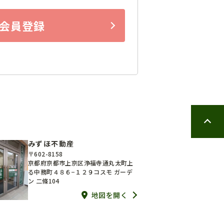
会員登録
みずほ不動産
〒602-8158
京都府京都市上京区浄福寺通丸太町上
る中務町４８６−１２９コスモ ガーデ
ン 二條104
地図を開く