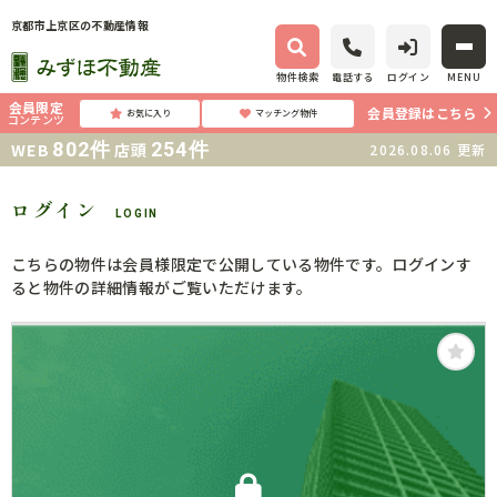
京都市上京区の不動産情報
物件検索
電話する
ログイン
MENU
会員限定
会員登録はこちら
お気に入り
マッチング物件
コンテンツ
802
件
254
件
WEB
店頭
2026.08.06
更新
ログイン
LOGIN
こちらの物件は会員様限定で公開している物件です。ログインす
ると物件の詳細情報がご覧いただけます。