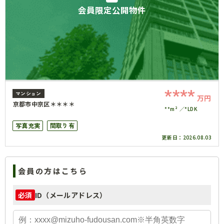
会員限定公開物件
****
マンション
万円
京都市中京区＊＊＊＊
**m²
*LDK
写真充実
間取り有
更新日：
2026.08.03
会員の方はこちら
ID（メールアドレス）
必須