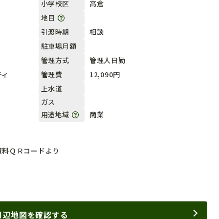
高倉
小学校区
地目
相談
引渡時期
駐車場月額
管理人日勤
管理方式
ティ
12,090円
管理費
上水道
ガス
商業
用途地域
資料ＱＲコードより
周辺地図を確認する