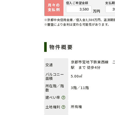
借入ご希望金額
支払期
月々の
支払例
万円
※京都中央信用金庫／借入金3,580万円、返済期間
※審査により金利は変わる可能性があります。
物件概要
京都市営地下鉄東西線 
交通
駅 まで 徒歩4分
バルコニー
5.00㎡
面積
所在階／階
3階／11階
数
建ぺい率
所有権
土地権利