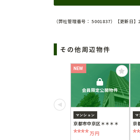
（弊社管理番号： 5001837）
【更新日】2
その他周辺物件
NEW
会員限定公開物件
マンション
マ
京都市中京区＊＊＊＊
京
****
*
万円