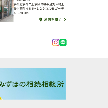
京都府京都市上京区浄福寺通丸太町上
る中務町４８６−１２９コスモ ガーデ
ン 二條104
地図を開く