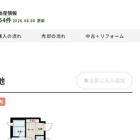
動産情報
54
件
2026.08.08
更新
購入の流れ
売却の流れ
中古＋リフォーム
池
お気に入り追加
町