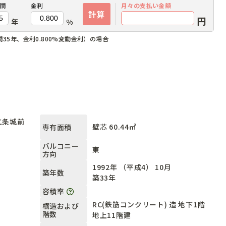
間
金利
月々の
支払い金額
計算
円
年
%
35年、金利0.800%変動金利）の場合
二条城前
壁芯 60.44㎡
専有面積
バルコニー
東
方向
1992年 （平成4） 10月
築年数
築33年
容積率
RC(鉄筋コンクリート) 造 地下1階
構造および
階数
地上11階建