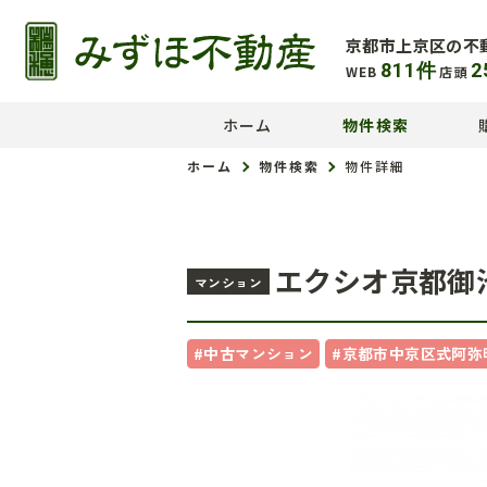
京都市上京区の不
811
件
2
WEB
店頭
ホーム
物件検索
ホーム
物件検索
物件詳細
エクシオ京都御
マンション
#中古マンション
#京都市中京区式阿弥