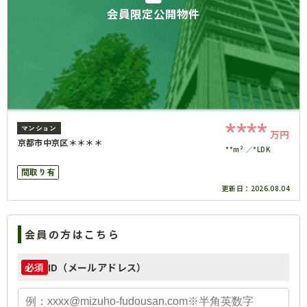
会員限定公開物件
****
マンション
万円
京都市中京区＊＊＊＊
**m²
*LDK
間取り有
更新日：
2026.08.04
会員の方はこちら
ID（メールアドレス）
必須