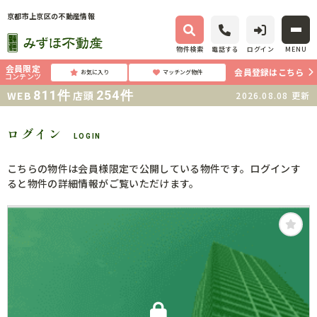
京都市上京区の不動産情報
物件検索
電話する
ログイン
MENU
会員限定
会員登録はこちら
お気に入り
マッチング物件
コンテンツ
811
件
254
件
WEB
店頭
2026.08.08
更新
ログイン
LOGIN
こちらの物件は会員様限定で公開している物件です。ログインす
ると物件の詳細情報がご覧いただけます。