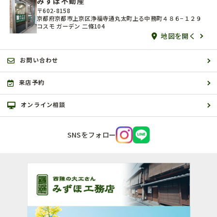
みずほ不動産
〒602-8158
京都府京都市上京区浄福寺通丸太町上る中務町４８６−１２９
コスモ ガーデン 二條104
地図を開く
お問い合わせ
来店予約
オンライン相談
SNSをフォロー