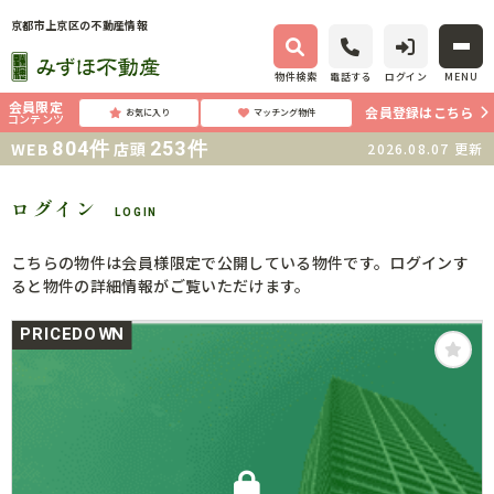
京都市上京区の不動産情報
物件検索
電話する
ログイン
MENU
会員限定
会員登録はこちら
お気に入り
マッチング物件
コンテンツ
804
件
253
件
WEB
店頭
2026.08.07
更新
ログイン
LOGIN
こちらの物件は会員様限定で公開している物件です。ログインす
ると物件の詳細情報がご覧いただけます。
PRICEDOWN