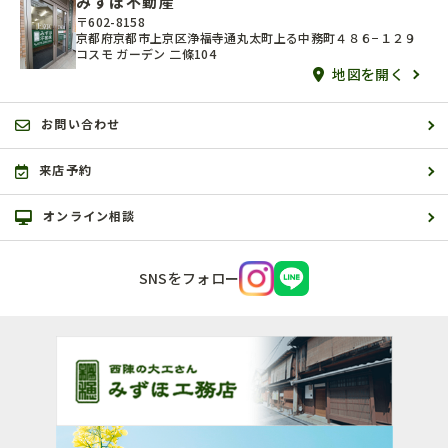
みずほ不動産
〒602-8158
京都府京都市上京区浄福寺通丸太町上る中務町４８６−１２９
コスモ ガーデン 二條104
地図を開く
お問い合わせ
来店予約
オンライン相談
SNSをフォロー