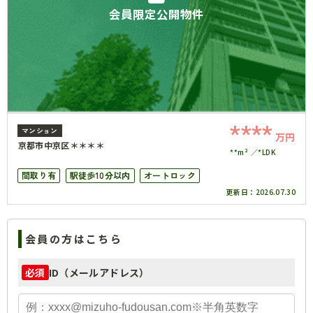
会員限定公開物件
****
マンション
万円
京都市中京区＊＊＊＊
**m²
*LDK
間取り有
駅徒歩10分以内
オートロック
更新日：
2026.07.30
会員の方はこちら
ID（メールアドレス）
必須