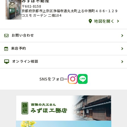
みずほ不動産
〒602-8158
京都府京都市上京区浄福寺通丸太町上る中務町４８６−１２９
コスモ ガーデン 二條104
地図を開く
お問い合わせ
来店予約
オンライン相談
SNSをフォロー