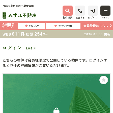
京都市上京区の不動産情報
物件検索
電話する
ログイン
MENU
会員限定
会員登録はこちら
お気に入り
マッチング物件
コンテンツ
811
件
254
件
WEB
店頭
2026.08.08
更新
ログイン
LOGIN
こちらの物件は会員様限定で公開している物件です。ログインす
ると物件の詳細情報がご覧いただけます。