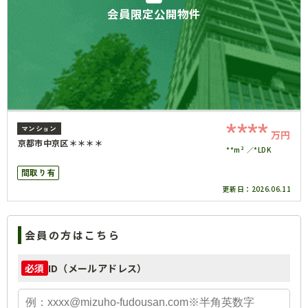
会員限定公開物件
****
マンション
万円
京都市中京区＊＊＊＊
**m²
*LDK
間取り有
更新日：
2026.06.11
会員の方はこちら
ID（メールアドレス）
必須