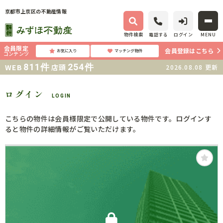
京都市上京区の不動産情報
物件検索
電話する
ログイン
MENU
会員限定
会員登録はこちら
お気に入り
マッチング物件
コンテンツ
811
件
254
件
WEB
店頭
2026.08.08
更新
ログイン
LOGIN
こちらの物件は会員様限定で公開している物件です。ログインす
ると物件の詳細情報がご覧いただけます。