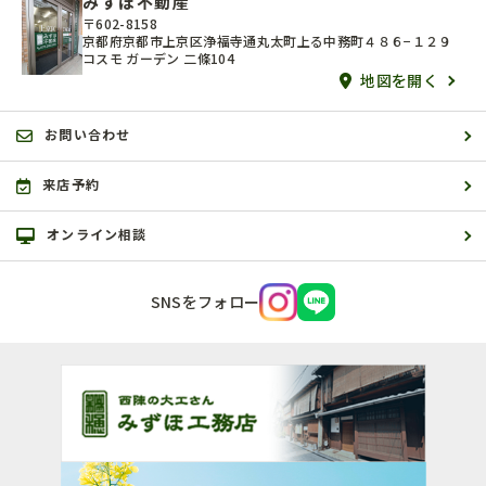
みずほ不動産
〒602-8158
京都府京都市上京区浄福寺通丸太町上る中務町４８６−１２９
コスモ ガーデン 二條104
地図を開く
お問い合わせ
来店予約
オンライン相談
SNSをフォロー