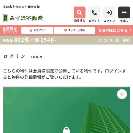
京都市上京区の不動産情報
物件検索
電話する
ログイン
MENU
会員限定
会員登録はこちら
お気に入り
マッチング物件
コンテンツ
802
件
254
件
WEB
店頭
2026.08.06
更新
ログイン
LOGIN
こちらの物件は会員様限定で公開している物件です。ログインす
ると物件の詳細情報がご覧いただけます。