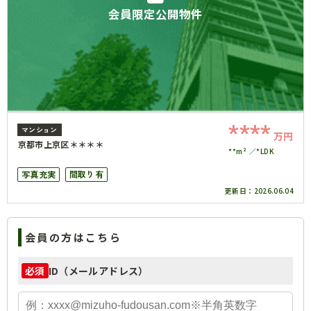
会員限定公開物件
****
マンション
万円
京都市上京区＊＊＊＊
**m²
*LDK
写真充実
間取り有
更新日：
2026.06.04
会員の方はこちら
ID（メールアドレス）
必須