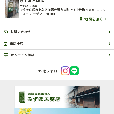
みずほ不動産
〒602-8158
京都府京都市上京区浄福寺通丸太町上る中務町４８６−１２９
コスモ ガーデン 二條104
地図を開く
お問い合わせ
来店予約
オンライン相談
SNSをフォロー