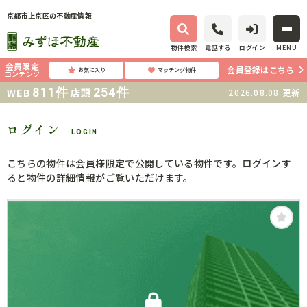
京都市上京区の不動産情報
物件検索
電話する
ログイン
MENU
会員限定
会員登録はこちら
お気に入り
マッチング物件
コンテンツ
811
件
254
件
WEB
店頭
2026.08.08
更新
ログイン
LOGIN
こちらの物件は会員様限定で公開している物件です。ログインす
ると物件の詳細情報がご覧いただけます。