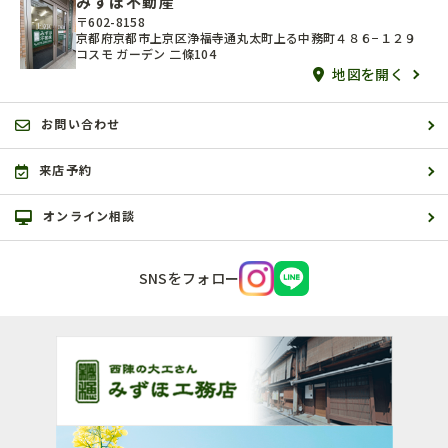
みずほ不動産
〒602-8158
京都府京都市上京区浄福寺通丸太町上る中務町４８６−１２９
コスモ ガーデン 二條104
地図を開く
お問い合わせ
来店予約
オンライン相談
SNSをフォロー