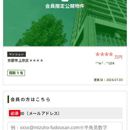
会員限定公開物件
****
マンション
万円
京都市上京区＊＊＊＊
**m²
*LDK
間取り有
更新日：
2026.07.03
会員の方はこちら
ID（メールアドレス）
必須