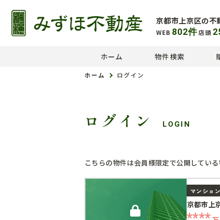
京都市上京区の不
802
件
2
WEB
店頭
ホーム
物件検索
ホーム
ログイン
ログイン
LOGIN
こちらの物件は会員様限定で公開している
マンショ
京都市上
****
万