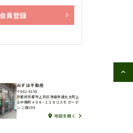
会員登録
みずほ不動産
〒602-8158
京都府京都市上京区浄福寺通丸太町上
る中務町４８６−１２９コスモ ガーデ
ン 二條104
地図を開く