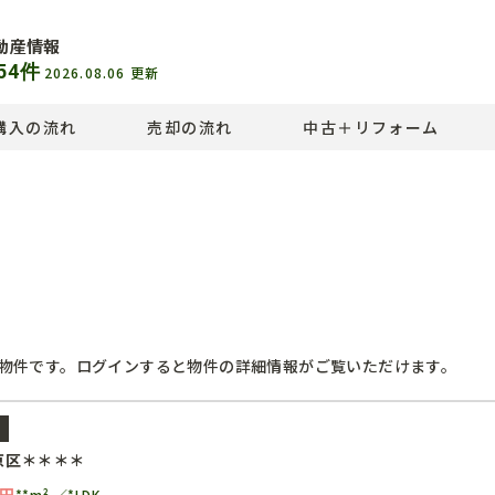
動産情報
54
件
2026.08.06
更新
購入の流れ
売却の流れ
中古＋リフォーム
物件です。ログインすると物件の詳細情報がご覧いただけます。
ン
京区＊＊＊＊
円
**m²
*LDK