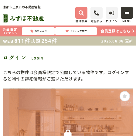
京都市上京区の不動産情報
物件検索
電話する
ログイン
MENU
会員限定
会員登録はこちら
お気に入り
マッチング物件
コンテンツ
811
件
254
件
WEB
店頭
2026.08.08
更新
ログイン
LOGIN
こちらの物件は会員様限定で公開している物件です。ログインす
ると物件の詳細情報がご覧いただけます。