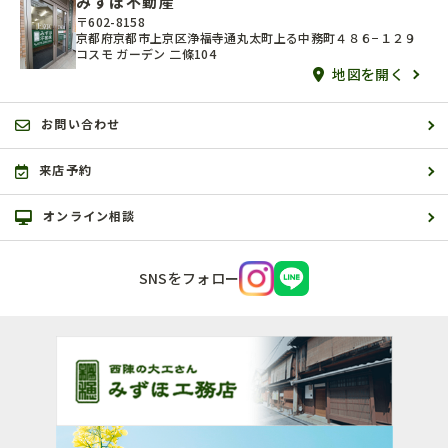
みずほ不動産
〒602-8158
京都府京都市上京区浄福寺通丸太町上る中務町４８６−１２９
コスモ ガーデン 二條104
地図を開く
お問い合わせ
来店予約
オンライン相談
SNSをフォロー