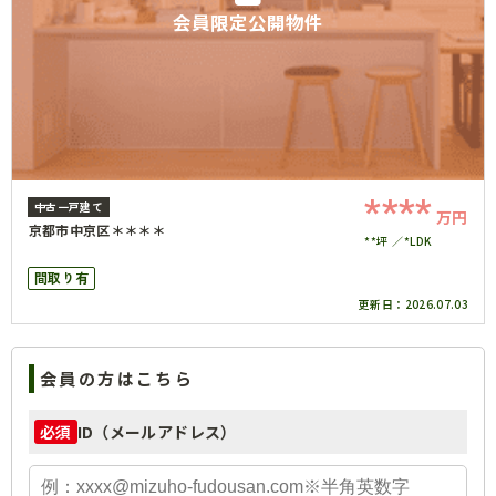
会員限定公開物件
****
中古一戸建て
万円
京都市中京区＊＊＊＊
**坪
*LDK
間取り有
更新日：
2026.07.03
会員の方はこちら
ID（メールアドレス）
必須