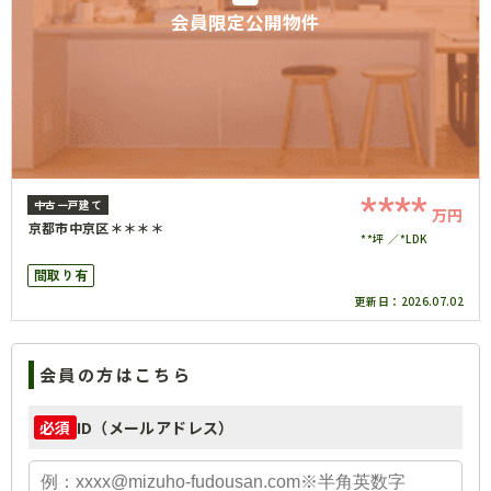
会員限定公開物件
****
中古一戸建て
万円
京都市中京区＊＊＊＊
**坪
*LDK
間取り有
更新日：
2026.07.02
会員の方はこちら
ID（メールアドレス）
必須