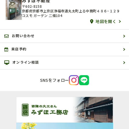
みずほ不動産
〒602-8158
京都府京都市上京区浄福寺通丸太町上る中務町４８６−１２９
コスモ ガーデン 二條104
地図を開く
お問い合わせ
来店予約
オンライン相談
SNSをフォロー