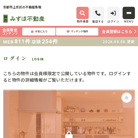
京都市上京区の不動産情報
物件検索
電話する
ログイン
MENU
会員限定
会員登録はこちら
お気に入り
マッチング物件
コンテンツ
811
件
254
件
WEB
店頭
2026.08.08
更新
ログイン
LOGIN
こちらの物件は会員様限定で公開している物件です。ログインす
ると物件の詳細情報がご覧いただけます。