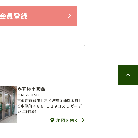
会員登録
みずほ不動産
〒602-8158
京都府京都市上京区浄福寺通丸太町上
る中務町４８６−１２９コスモ ガーデ
ン 二條104
地図を開く