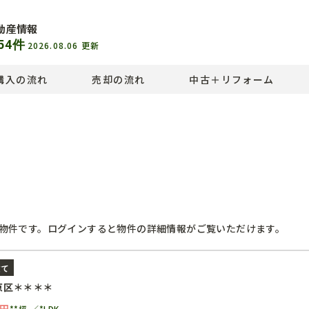
動産情報
54
件
2026.08.06
更新
購入の流れ
売却の流れ
中古＋リフォーム
物件です。ログインすると物件の詳細情報がご覧いただけます。
建て
京区＊＊＊＊
円
**坪
*LDK