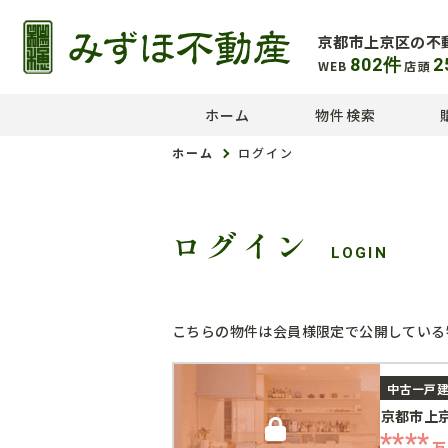
京都市上京区の不
802
件
2
WEB
店頭
ホーム
物件検索
ホーム
ログイン
ログイン
LOGIN
こちらの物件は会員様限定で公開している
中古一戸
京都市上
****
万