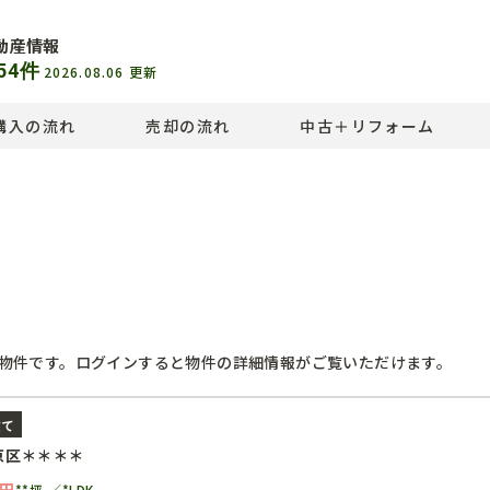
動産情報
54
件
2026.08.06
更新
購入の流れ
売却の流れ
中古＋リフォーム
物件です。ログインすると物件の詳細情報がご覧いただけます。
建て
京区＊＊＊＊
円
**坪
*LDK