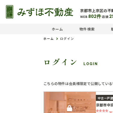
京都市上京区の不
802
件
2
WEB
店頭
ホーム
物件検索
ホーム
ログイン
ログイン
LOGIN
こちらの物件は会員様限定で公開している
中古一戸
京都市中
****
万