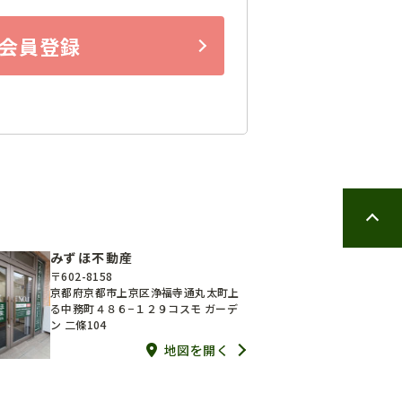
会員登録
みずほ不動産
〒602-8158
京都府京都市上京区浄福寺通丸太町上
る中務町４８６−１２９コスモ ガーデ
ン 二條104
地図を開く