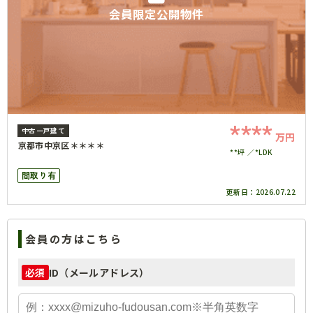
会員限定公開物件
****
中古一戸建て
万円
京都市中京区＊＊＊＊
**坪
*LDK
間取り有
更新日：
2026.07.22
会員の方はこちら
ID（メールアドレス）
必須