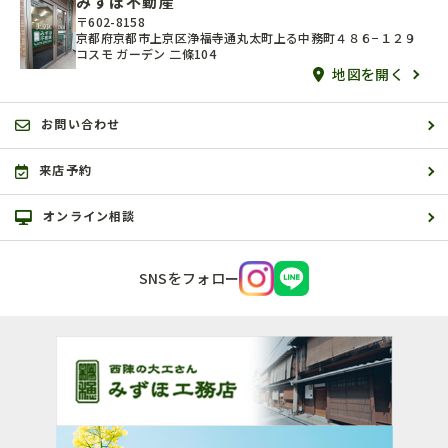
みずほ不動産
〒602-8158
京都府京都市上京区浄福寺通丸太町上る中務町４８６−１２９
コスモ ガーデン 二條104
地図を開く
お問い合わせ
来店予約
オンライン相談
SNSをフォロー