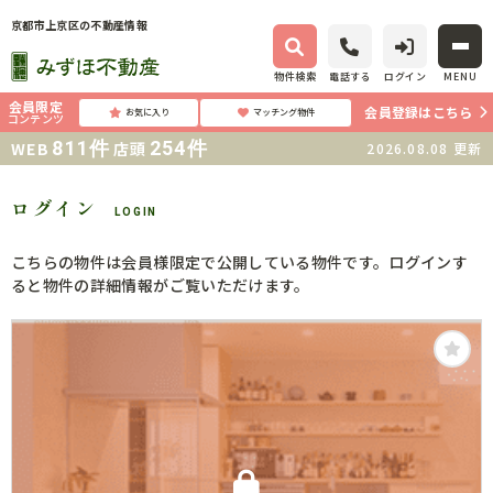
京都市上京区の不動産情報
物件検索
電話する
ログイン
MENU
会員限定
会員登録はこちら
お気に入り
マッチング物件
コンテンツ
811
件
254
件
WEB
店頭
2026.08.08
更新
ログイン
LOGIN
こちらの物件は会員様限定で公開している物件です。ログインす
ると物件の詳細情報がご覧いただけます。