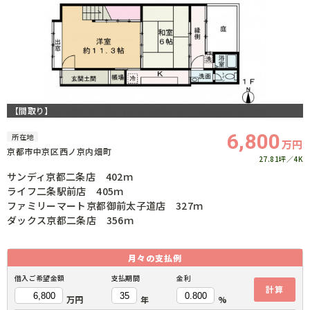
【間取り】
6,800
所在地
万円
京都市中京区西ノ京内畑町
27.81坪
4K
サンディ京都二条店 402ｍ
ライフ二条駅前店 405ｍ
ファミリーマート京都御前太子道店 327ｍ
ダックス京都二条店 356ｍ
月々の
支払例
借入ご希望金額
支払期間
金利
計算
万円
年
%