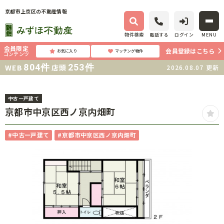
京都市上京区の不動産情報
物件検索
電話する
ログイン
MENU
会員限定
会員登録はこちら
お気に入り
マッチング物件
コンテンツ
804
件
253
件
WEB
店頭
2026.08.07
更新
中古一戸建て
京都市中京区西ノ京内畑町
#中古一戸建て
#京都市中京区西ノ京内畑町