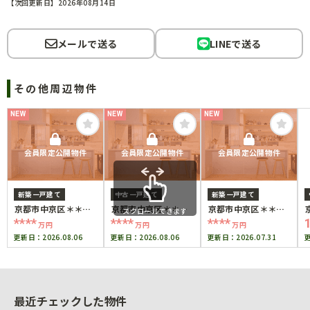
【次回更新日】2026年08月14日
メールで送る
LINEで送る
その他周辺物件
NEW
NEW
NEW
会員限定公開物件
会員限定公開物件
会員限定公開物件
新築一戸建て
中古一戸建て
新築一戸建て
京都市中京区＊＊＊
京都市中京区＊＊＊
京都市中京区＊＊＊
スクロールできます
＊
＊
＊
****
****
****
万円
万円
万円
更新日：
2026.08.06
更新日：
2026.08.06
更新日：
2026.07.31
最近チェックした物件