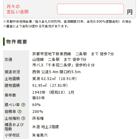
月々の
円
支払い金額
※京都中央信用金庫／借入金6,800万円、返済期間35年、金利0.800%変動金利）の場合
※審査により金利は変わる可能性があります。
物件概要
京都市営地下鉄東西線 二条駅 まで 徒歩7分
交通
山陰線 二条駅 まで 徒歩7分
市バス「千本旧二条停」徒歩約８分
接道状況
西側 公道5.4m 間口約5.5m
土地面積
実測 62.52㎡ （18.91坪）
建物面積
91.95㎡ （27.81坪）
1943年 （昭和18） 1月
築年数
築83年
建ぺい率
60%
容積率
200%
土地権利
所有権
構造および
木造 地上2階建
階数
小学校区
朱雀第六