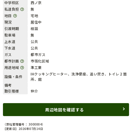
中学校区
西ノ京
私道負担
無
地目
宅地
現況
居住中
引渡時期
相談
駐車場
無
上水道
公共
下水道
公共
ガス
都市ガス
都市計画
市街化区域
用途地域
準工業
IHクッキングヒーター、洗浄便座、追い焚き、トイレ２箇
設備・条件
所、庭
備考
取引態様
仲介
周辺地図を確認する
（弊社管理番号： 3000884）
【更新日】2026年07月14日