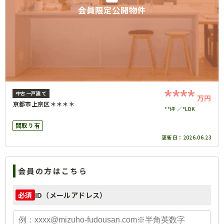
会員限定公開物件
****
中古一戸建て
万円
京都市上京区＊＊＊＊
**坪
*LDK
間取り有
更新日：
2026.06.23
会員の方はこちら
ID（メールアドレス）
必須