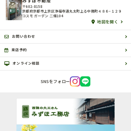
みずほ不動産
〒602-8158
京都府京都市上京区浄福寺通丸太町上る中務町４８６−１２９
コスモ ガーデン 二條104
地図を開く
お問い合わせ
来店予約
オンライン相談
SNSをフォロー