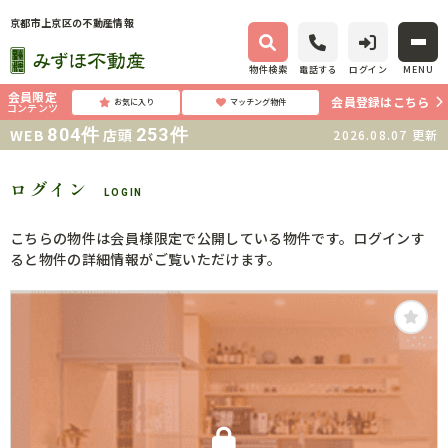
京都市上京区の不動産情報
物件検索
電話する
ログイン
MENU
会員限定
会員登録はこちら
お気に入り
マッチング物件
コンテンツ
804
件
253
件
WEB
店頭
2026.08.07
更新
ログイン
LOGIN
こちらの物件は会員様限定で公開している物件です。ログインす
ると物件の詳細情報がご覧いただけます。