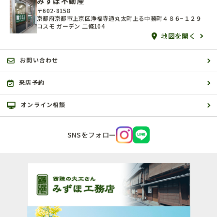
みずほ不動産
〒602-8158
京都府京都市上京区浄福寺通丸太町上る中務町４８６−１２９
コスモ ガーデン 二條104
地図を開く
お問い合わせ
来店予約
オンライン相談
SNSをフォロー