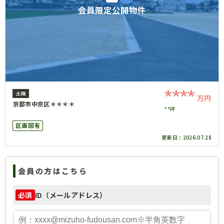
会員限定公開物件
****
土地
万円
京都市中京区＊＊＊＊
**坪
区画図有
更新日：
2026.07.28
会員の方はこちら
ID（メールアドレス）
必須