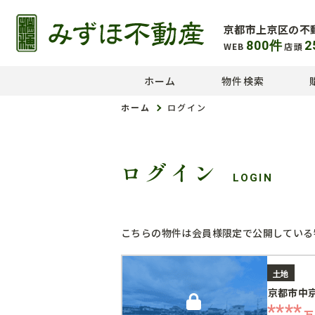
京都市上京区の不
800
件
2
WEB
店頭
ホーム
物件検索
ホーム
ログイン
ログイン
LOGIN
こちらの物件は会員様限定で公開している
土地
京都市中
****
万