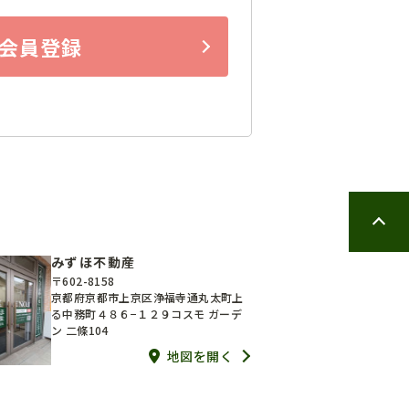
会員登録
みずほ不動産
〒602-8158
京都府京都市上京区浄福寺通丸太町上
る中務町４８６−１２９コスモ ガーデ
ン 二條104
地図を開く