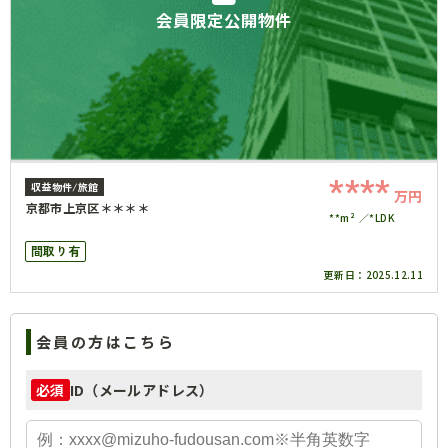
会員限定公開物件
****
収益物件/旅館
万円
京都市上京区＊＊＊＊
**m²
*LDK
間取り有
更新日：
2025.12.11
会員の方はこちら
ID（メールアドレス）
必須