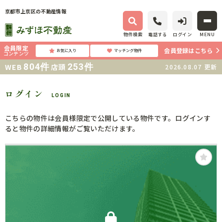
京都市上京区の不動産情報
物件検索
電話する
ログイン
MENU
会員限定
会員登録はこちら
お気に入り
マッチング物件
コンテンツ
804
件
253
件
WEB
店頭
2026.08.07
更新
ログイン
LOGIN
こちらの物件は会員様限定で公開している物件です。ログインす
ると物件の詳細情報がご覧いただけます。