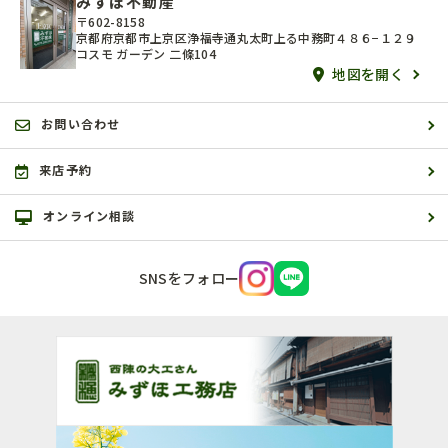
みずほ不動産
〒602-8158
京都府京都市上京区浄福寺通丸太町上る中務町４８６−１２９
コスモ ガーデン 二條104
地図を開く
お問い合わせ
来店予約
オンライン相談
SNSをフォロー